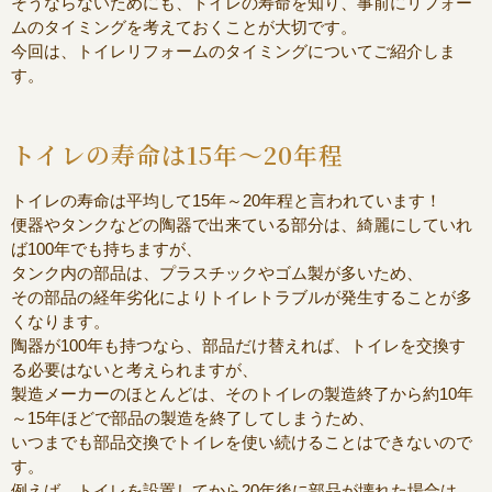
そうならないためにも、トイレの寿命を知り、事前にリフォー
ムのタイミングを考えておくことが大切です。
今回は、トイレリフォームのタイミングについてご紹介しま
す。
トイレの寿命は
15
年～
20
年程
トイレの寿命は平均して
15
年～
20
年程と言われています！
便器やタンクなどの陶器で出来ている部分は、綺麗にしていれ
ば
100
年でも持ちますが、
タンク内の部品は、プラスチックやゴム製が多いため、
その部品の経年劣化によりトイレトラブルが発生することが多
くなります。
陶器が
100
年も持つなら、部品だけ替えれば、トイレを交換す
る必要はないと考えられますが、
製造メーカーのほとんどは、そのトイレの製造終了から約
10
年
～
15
年ほどで部品の製造を終了してしまうため、
いつまでも部品交換でトイレを使い続けることはできないので
す。
例えば、トイレを設置してから
20
年後に部品が壊れた場合は、