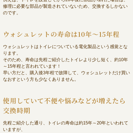
修理に必要な部品が製造されていないため、交換するしかない
のです。
ウォシュレットの寿命は
10
年～
15
年程
ウォシュレットはトイレについている電化製品という感覚とな
ります。
そのため、寿命は先程ご紹介したトイレより少し短く、約
10
年
～
15
年程と言われています！
早い方だと、購入後
3
年程で故障して、ウォシュレットだけ買い
なおすという方も少なくありません。
使用していて不便や悩みなどが増えたら
交換時期
先程ご紹介した通り、トイレの寿命は約
15
年～
20
年といわれて
いますが、